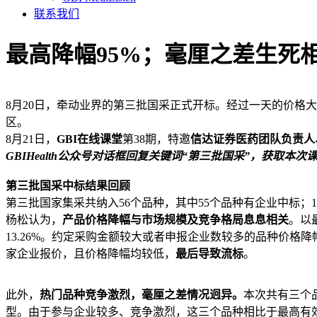
联系我们
最高降幅95%；毫厘之差生死
8月20日，牵动业界的第三批国采正式开标。经过一天的价格
区。
8月21日，
GBI在线课堂
第38期，特邀
信达证券医药团队负责人
GBIHealth公众号对话框回复关键词“第三批国采”，获取本
第三批国采中标结果回顾
第三批国家集采共纳入56个品种，其中55个品种有企业中标；1
杨松认为，
产品价格降幅与市场规模及竞争格局息息相关
。以
13.26%。约定采购金额较大或者申报企业数较多的品种价格
家企业报价，且价格降幅均较低，
最后导致流标
。
此外，
热门品种竞争激烈，毫厘之差情况迥异。
本次共有三个
型。由于参与企业较多、竞争激烈，这三个品种相比于最高有效申报价的最