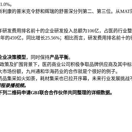
.0%。
康的普米克令舒和辉瑞的舒普深分列第二、第三位。从MAT同比
8年研发费用排名前十的企业研发投入总额为106亿，占医药行业整体
19年的459亿，同比增长25.56%；相比而言，研发费用排名前十的
企业决策模型
，同时保持
产品平衡
。
量采购政策及扩围背景下，医药商业公司积极争取品牌供应商及其
大市场份额，九州通和华海药业的合作就是个很好的例子。
药品集采如火如荼，耗材集采也已拉开序幕，未来行业发展挑战
次课程录播视频。
下列二维码申请
GBI
联合合作伙伴共同整理的详细数据。