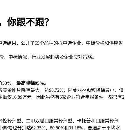
来，你跟不跟？
中选结果，公开了55个品种的拟中选企业、中标价格和供应省
价、中标情况，行业发展趋势及企业应对策略。
53%，最高降幅95%。
酸美金刚片降幅最大，达98.72%；阿莫西林颗粒降幅最小，仅
额仅16.89万元，因此虽然有6家企业符合申报条件，都只有2
缓释控释剂型、二甲双胍口服常释剂型、卡托普利口服常释剂
也分别达62.35%、80.80%和91.18%，普遍高于平均水