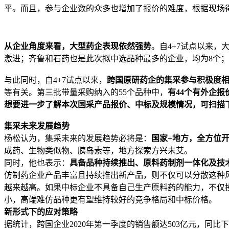
平。而且，参与企业数的众多也增加了报价的难度，根据现场
从企业角度来看，大型药企表现依然强势
。自4+7试点以来
激进；齐鲁和石药也是此次拟中选品种最多的企业，均为8个；
与此同时，自4+7试点以来，
跨国原研药企的集采参与积极度
等有关。第三批带量采购纳入的55个品种中，
有44个有外企报
想要进一步了解本次国采产品报价、中标及规模情况，可扫描
集采未来发展趋势
杨松认为，集采未来的发展趋势必将是：
国家+地方，全方位
成药、生物类似物、胰岛素等，地方探索方兴未艾。
同时，他也表示：
具备品种持续推出、原料药制剂一体化及技
仿制药企业产品丰富且持续推出新产品，则不仅可以分散这种
越来越高。如果中标企业不具备自己生产原料药的能力，不仅
小，高端难仿品种更有望维持较好的竞争格局和中标价格。
新形式下的应对策略
据统计，跨国企业2020年第一季度的销售额达503亿元，同比下