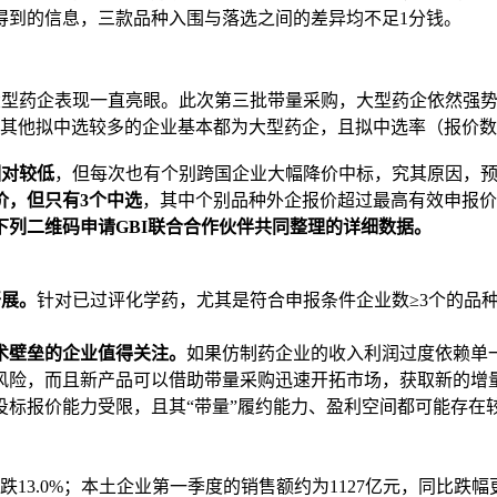
得到的信息，三款品种入围与落选之间的差异均不足1分钱。
，大型药企表现一直亮眼。此次第三批带量采购，大型药企依然强
其他拟中选较多的企业基本都为大型药企，且拟中选率（报价数
相对较低
，但每次也有个别跨国企业大幅降价中标，究其原因，
价，但只有3个中选
，其中个别品种外企报价超过最高有效申报价
下列二维码申请
GBI
联合合作伙伴共同整理的详细数据。
开展。
针对已过评化学药，尤其是符合申报条件企业数≥3个的品
术壁垒的企业值得关注。
如果仿制药企业的收入利润过度依赖单
风险，而且新产品可以借助带量采购迅速开拓市场，获取新的增
投标报价能力受限，且其“带量”履约能力、盈利空间都可能存在
跌13.0%；本土企业第一季度的销售额约为1127亿元，同比跌幅更