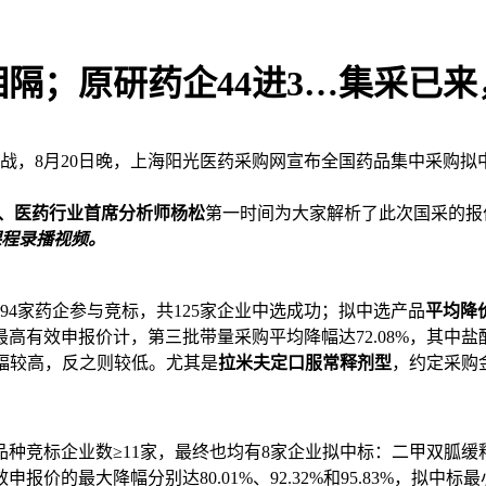
相隔；原研药企44进3…集采已
大战，8月20日晚，上海阳光医药采购网宣布全国药品集中采购拟
、医药行业首席分析师杨松
第一时间为大家解析了此次国采的报
次课程录播视频。
94家药企参与竞标，共125家企业中选成功；拟中选产品
平均降价
最高有效申报价计，第三批带量采购平均降幅达72.08%，其中盐
降幅较高，反之则较低。尤其是
拉米夫定口服常释剂型
，约定采购金
品种竞标企业数≥11家，最终也均有8家企业拟中标：二甲双胍
大降幅分别达80.01%、92.32%和95.83%，拟中标最小降幅