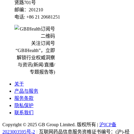
暨展览会
贤路701号
邮编：201210
电话: +86 21 20681251
BPC 2022 创新药系列专题会议
关注订阅号
“GBIHealth”，立即
(English) euroPLX 78 Lisbon
解锁行业权威洞察
(Portugal)
与资讯(新闻/直播/
专题报告等)
关于
2022BRD中国(北京)生物药创新开发
产品与服务
服务条款
大会
隐私保护
联系我们
Copyright ©
2025
GB Group Limited. 版权所有 |
沪ICP备
第二届中国医药尽职调查大会2021
2023003595号-2
|
互联网药品信息服务资格证书编号：(沪)-经