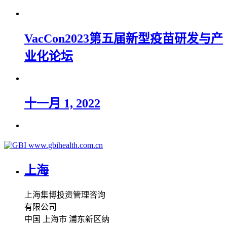
VacCon2023第五届新型疫苗研发与产
业化论坛
十一月 1, 2022
www.gbihealth.com.cn
BIFT-CGT China 中国生物制药创新
与前沿技术峰会
上海
上海集博投资管理咨询
有限公司
BioCon Expo第九届国际生物药大会
中国 上海市 浦东新区纳