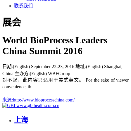
联系我们
展会
World BioProcess Leaders
China Summit 2016
日期:
(English) September 22-23, 2016
地址:
(English) Shanghai,
China
主办方:
(English) WBFGroup
对不起，此内容只适用于美式英文。 For the sake of viewer
convenience, th…
来源:
http://www.bioprocesschina.com/
www.gbihealth.com.cn
上海