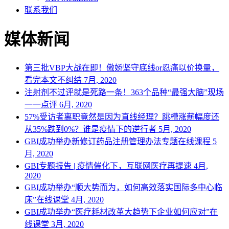
联系我们
媒体新闻
第三批VBP大战在即！傲娇坚守底线or忍痛以价换量，
看完本文不纠结
7月, 2020
注射剂不过评就是死路一条！363个品种“最强大脑”现场
一一点评
6月, 2020
57%受访者离职竟然是因为直线经理？跳槽涨薪幅度还
从35%跌到0%？谁是疫情下的逆行者
5月, 2020
GBI成功举办新修订药品注册管理办法专题在线课程
5
月, 2020
GBI专题报告 | 疫情催化下，互联网医疗再提速
4月,
2020
GBI成功举办“顺大势而为，如何高效落实国际多中心临
床”在线课堂
4月, 2020
GBI成功举办“医疗耗材改革大趋势下企业如何应对”在
线课堂
3月, 2020